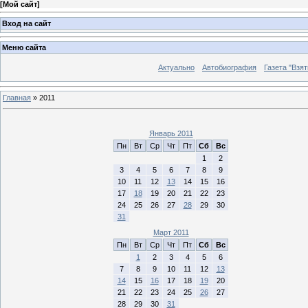
[
Мой сайт
]
Вход на сайт
Меню сайта
Актуально
Автобиография
Газета "Взят
Главная
»
2011
Январь 2011
Пн
Вт
Ср
Чт
Пт
Сб
Вс
1
2
3
4
5
6
7
8
9
10
11
12
13
14
15
16
17
18
19
20
21
22
23
24
25
26
27
28
29
30
31
Март 2011
Пн
Вт
Ср
Чт
Пт
Сб
Вс
1
2
3
4
5
6
7
8
9
10
11
12
13
14
15
16
17
18
19
20
21
22
23
24
25
26
27
28
29
30
31