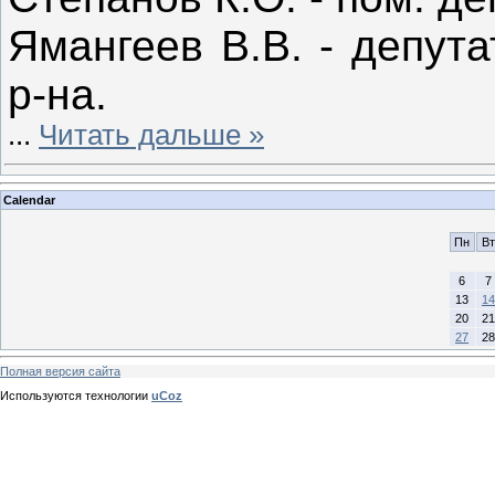
Ямангеев В.В. - депут
р-на.
...
Читать дальше »
Calendar
Пн
Вт
6
7
13
14
20
21
27
28
Полная версия сайта
Используются технологии
uCoz