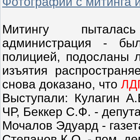
Фотографии с митинга и
Митингу пыталас
администрация - бы
полицией, подосланы 
изъятия распростран
снова доказано, что
ЛДП
Выступали: Кулагин А.
ЧР, Беккер С.Ф. - депут
Мочалов Эдуард - газета
Степанов К.О. - пом. д