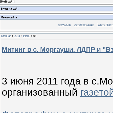
[
Мой сайт
]
Вход на сайт
Меню сайта
Актуально
Автобиография
Газета "Взят
Главная
»
2011
»
Июнь
»
08
Митинг в с. Моргауши. ЛДПР и "В
3 июня 2011 года в с.М
организованный
газето